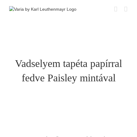
Skip
to
content
Vadselyem tapéta papírral
fedve Paisley mintával