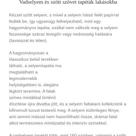
Vadselyem és szőtt szövet tapéták lakásokba
Kézzel szőtt selyem, s mivel a selyem hátsó felét papírral
fedték be, így ugyanúgy felhelyezhető, mint egy
hagyományos tapéta, ezáltal nem változik meg a selyem
feszessége száraz levegőn vagy nedvesség hatására
(tavasszal és télen).
A hagyományosan a
klasszikus belső terekben
látható, a selyemtapéta ma
megtalálható a
legmodernebb
helyiségekben is, elegáns
légkört teremtve. A falak
színes mintákkal történő
díszítése újra divatba jött, és a selyem faltakaró kollekciónk a
kifinomult luxust testesíti meg. A selyem különleges fénye,
ami semmi mással nem hasonlítható össze, drámai falat
alkot természetes mintázattal és intenzív színekkel.
A vadselyem tapétát több, mint 160 színben, valamint a szőtt