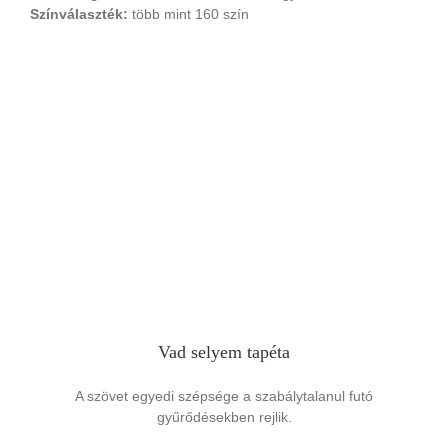
Színválaszték:
több mint 160 szín
Vad selyem tapéta
A szövet egyedi szépsége a szabálytalanul futó
gyűrődésekben rejlik.