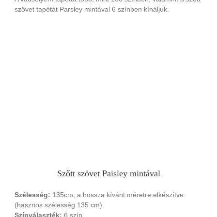
szövet tapétát Parsley mintával 6 színben kínáljuk.
Szőtt szövet Paisley mintával
Szélesség:
135cm, a hossza kívánt méretre elkészítve
(hasznos szélesség 135 cm)
Színválaszték:
6 szín