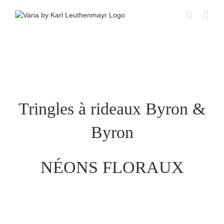
Skip
to
content
Tringles à rideaux Byron &
Byron
NÉONS FLORAUX