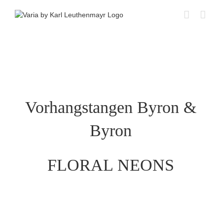
Skip
to
content
Vorhangstangen Byron &
Byron
FLORAL NEONS