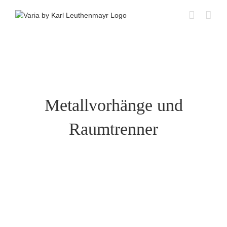
Skip
to
content
Metallvorhänge und
Raumtrenner