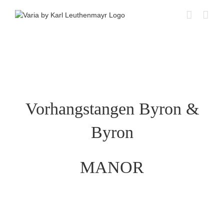
Skip
to
content
Vorhangstangen Byron &
Byron
MANOR