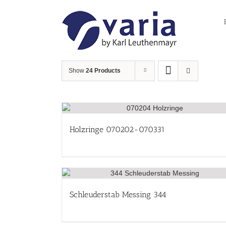
Skip
to
content
Show
24 Products
Holzringe 070202-070331
Schleuderstab Messing 344