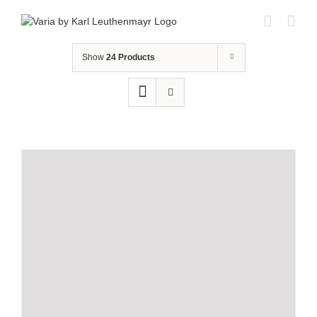
Skip
to
content
Show
24 Products