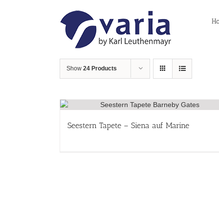
Skip
to
H
content
Show
24 Products
Seestern Tapete – Siena auf Marine