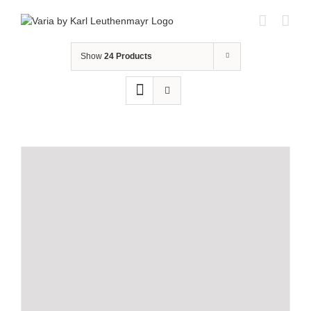
Skip
to
content
Show
24 Products