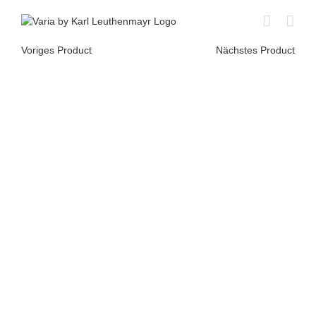
Skip
to
content
Voriges Product
Nächstes Product