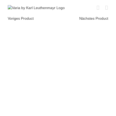
Skip
to
content
Voriges Product
Nächstes Product