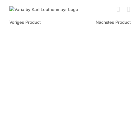
Skip
to
content
Voriges Product
Nächstes Product