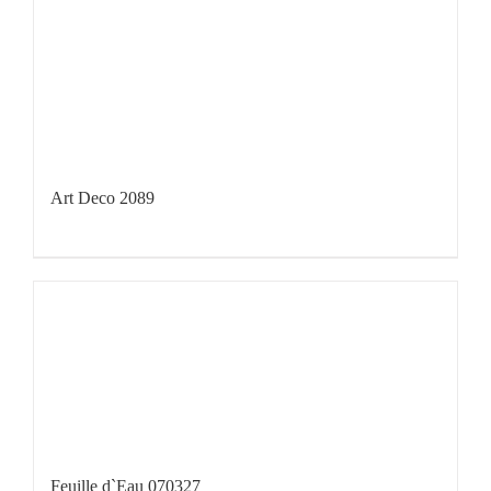
Art Deco 2089
Feuille d`Eau 070327