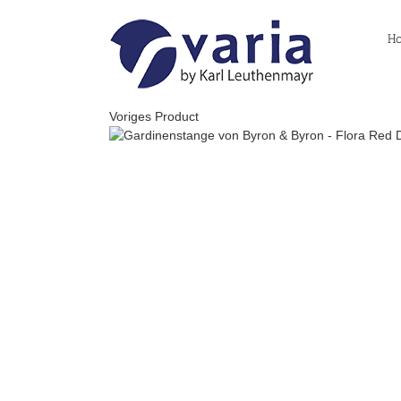
Skip
to
H
content
Voriges Product