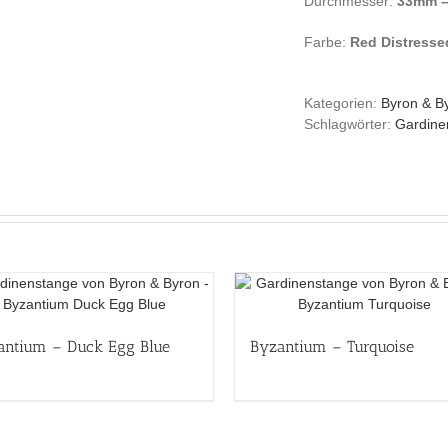
Durchmesser:
33mm 
Farbe:
Red Distressed
Kategorien:
Byron & B
Schlagwörter:
Gardine
antium – Duck Egg Blue
Byzantium – Turquoise