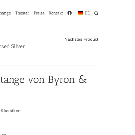
rhänge
Theater
Preise
Kontakt
DE
Nächstes Product
ssed Silver
stange von Byron &
 Klassiker