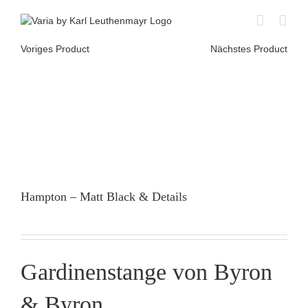
Skip
to
content
Voriges Product
Nächstes Product
Hampton – Matt Black & Details
Gardinenstange von Byron
& Byron