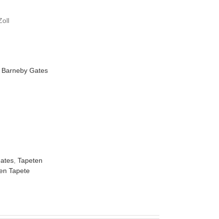
m
oll
ates
,
Tapeten
en Tapete