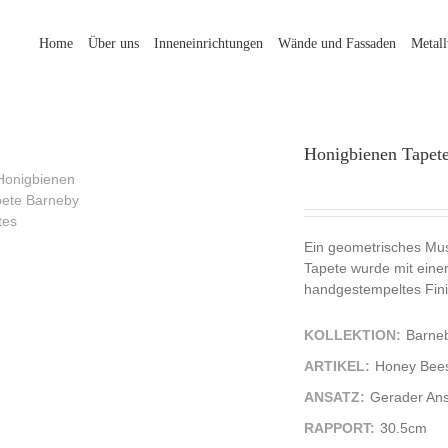
Home
Über uns
Inneneinrichtungen
Wände und Fassaden
Metal
Honigbienen Tapete
Ein geometrisches Mus
Tapete wurde mit einer
handgestempeltes Finis
KOLLEKTION:
Barne
ARTIKEL:
Honey Bees
ANSATZ:
Gerader Ans
RAPPORT:
30.5cm