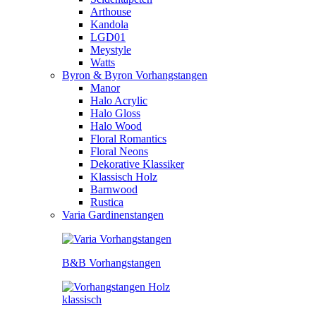
Arthouse
Kandola
LGD01
Meystyle
Watts
Byron & Byron Vorhangstangen
Manor
Halo Acrylic
Halo Gloss
Halo Wood
Floral Romantics
Floral Neons
Dekorative Klassiker
Klassisch Holz
Barnwood
Rustica
Varia Gardinenstangen
B&B Vorhangstangen