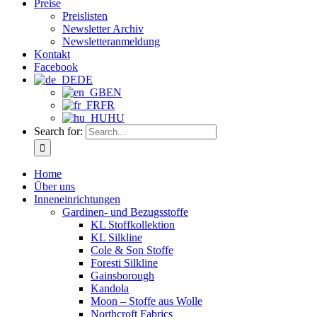
Preise
Preislisten
Newsletter Archiv
Newsletteranmeldung
Kontakt
Facebook
DE
EN
FR
HU
Search for:
Home
Über uns
Inneneinrichtungen
Gardinen- und Bezugsstoffe
KL Stoffkollektion
KL Silkline
Cole & Son Stoffe
Foresti Silkline
Gainsborough
Kandola
Moon – Stoffe aus Wolle
Northcroft Fabrics