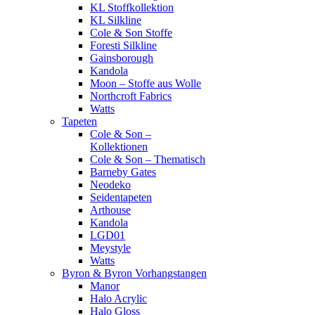
KL Stoffkollektion
KL Silkline
Cole & Son Stoffe
Foresti Silkline
Gainsborough
Kandola
Moon – Stoffe aus Wolle
Northcroft Fabrics
Watts
Tapeten
Cole & Son –
Kollektionen
Cole & Son – Thematisch
Barneby Gates
Neodeko
Seidentapeten
Arthouse
Kandola
LGD01
Meystyle
Watts
Byron & Byron Vorhangstangen
Manor
Halo Acrylic
Halo Gloss