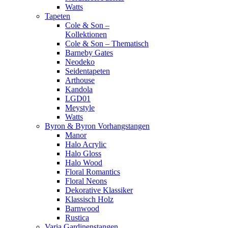
Watts
Tapeten
Cole & Son –
Kollektionen
Cole & Son – Thematisch
Barneby Gates
Neodeko
Seidentapeten
Arthouse
Kandola
LGD01
Meystyle
Watts
Byron & Byron Vorhangstangen
Manor
Halo Acrylic
Halo Gloss
Halo Wood
Floral Romantics
Floral Neons
Dekorative Klassiker
Klassisch Holz
Barnwood
Rustica
Varia Gardinenstangen