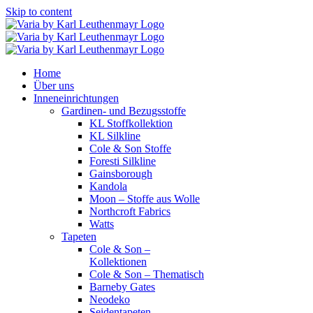
Skip to content
Home
Über uns
Inneneinrichtungen
Gardinen- und Bezugsstoffe
KL Stoffkollektion
KL Silkline
Cole & Son Stoffe
Foresti Silkline
Gainsborough
Kandola
Moon – Stoffe aus Wolle
Northcroft Fabrics
Watts
Tapeten
Cole & Son –
Kollektionen
Cole & Son – Thematisch
Barneby Gates
Neodeko
Seidentapeten