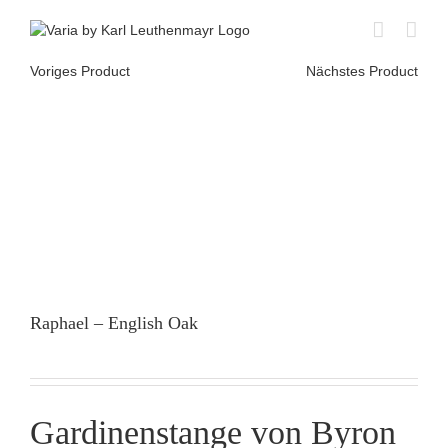
Skip
to
content
Voriges Product
Nächstes Product
Raphael – English Oak
Gardinenstange von Byron