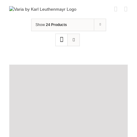
Skip
to
content
Show
24 Products