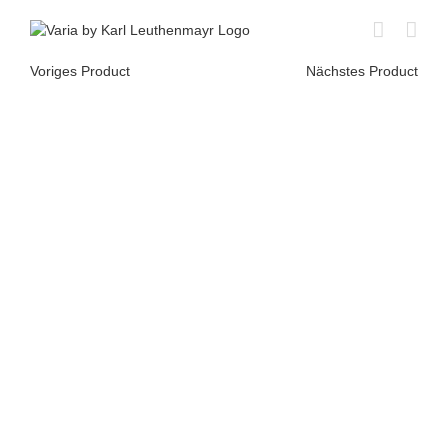
Skip
to
content
Voriges Product
Nächstes Product