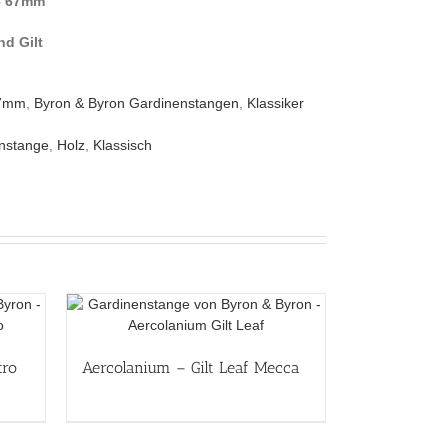
– 67mm
d Gilt
67mm
,
Byron & Byron Gardinenstangen
,
Klassiker
nstange
,
Holz
,
Klassisch
tro
Aercolanium – Gilt Leaf Mecca