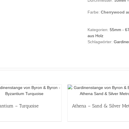
Durchmesser:
55mm 
Farbe:
Cherrywood an
Kategorien:
55mm - 
aus Holz
Schlagwörter:
Gardine
antium – Turquoise
Athena – Sand & Silver Me