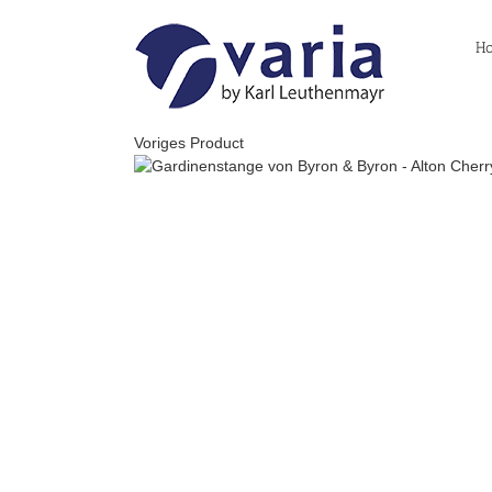
Skip
to
H
content
Voriges Product