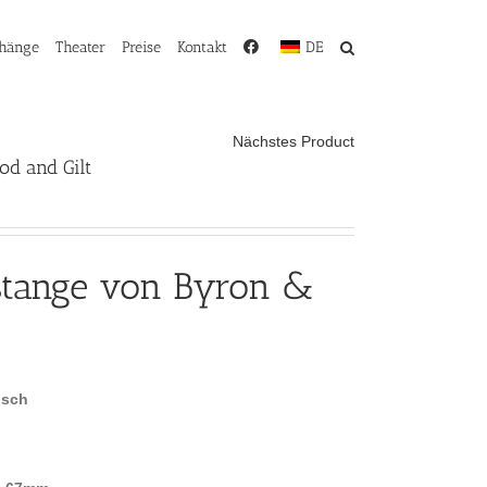
rhänge
Theater
Preise
Kontakt
DE
Nächstes Product
d and Gilt
stange von Byron &
isch