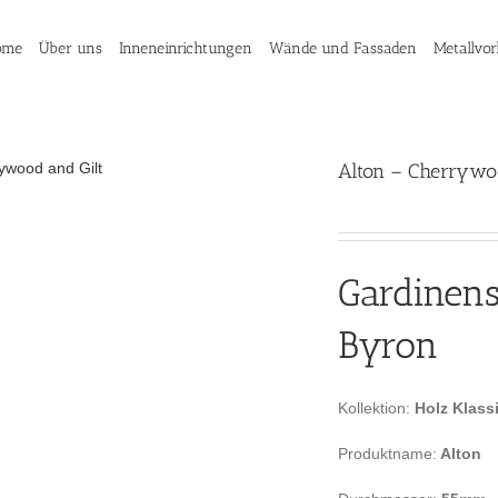
ome
Über uns
Inneneinrichtungen
Wände und Fassaden
Metallvo
Alton – Cherrywoo
Gardinen
Byron
Kollektion:
Holz Klass
Produktname:
Alton