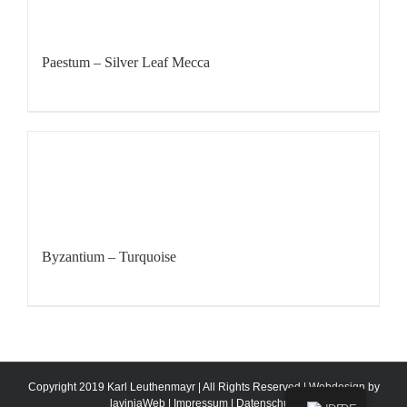
Paestum – Silver Leaf Mecca
Byzantium – Turquoise
Copyright 2019 Karl Leuthenmayr | All Rights Reserved | Webdesign by
laviniaWeb
|
Impressum
|
Datenschutz