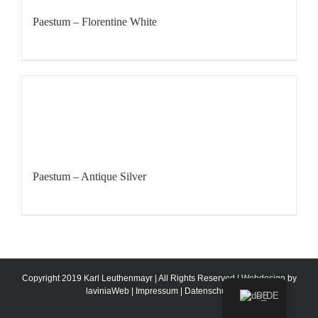
Paestum – Florentine White
Paestum – Antique Silver
Copyright 2019 Karl Leuthenmayr | All Rights Reserved | Webdesign by
laviniaWeb
|
Impressum
|
Datenschutz
DE