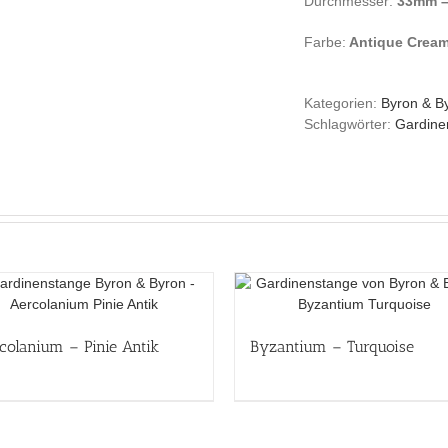
Durchmesser:
33mm 
Farbe:
Antique Crea
Kategorien:
Byron & B
Schlagwörter:
Gardine
colanium – Pinie Antik
Byzantium – Turquoise