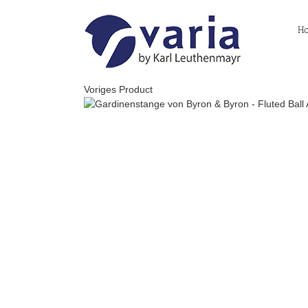
Skip
to
H
content
Voriges Product