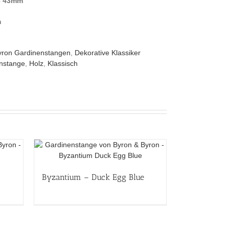
– 43mm
m
yron Gardinenstangen
,
Dekorative Klassiker
nstange
,
Holz
,
Klassisch
Byzantium – Duck Egg Blue