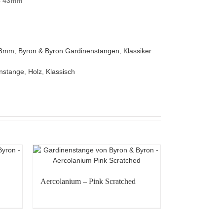
– 43mm
43mm
,
Byron & Byron Gardinenstangen
,
Klassiker
nstange
,
Holz
,
Klassisch
Aercolanium – Pink Scratched