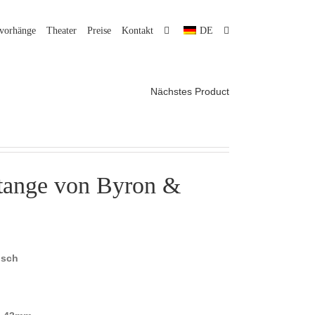
lvorhänge
Theater
Preise
Kontakt
DE
Nächstes Product
tange von Byron &
isch