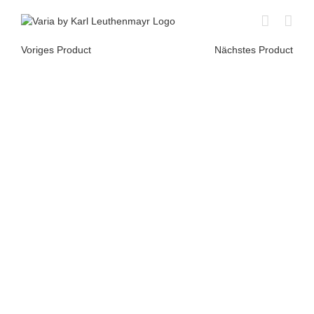
Skip
to
content
Voriges Product
Nächstes Product