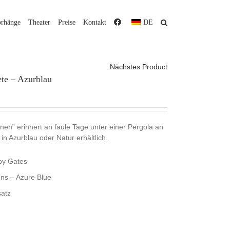
orhänge
Theater
Preise
Kontakt
DE
Nächstes Product
ete – Azurblau
onen” erinnert an faule Tage unter einer Pergola an
 in Azurblau oder Natur erhältlich.
by Gates
ns – Azure Blue
atz
m