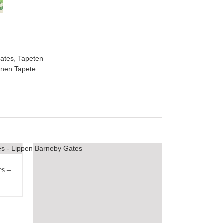
ates
,
Tapeten
onen Tapete
es –