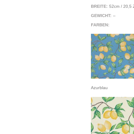
BREITE:
52cm / 20,5 Z
GEWICHT:
–
FARBEN:
Azurblau