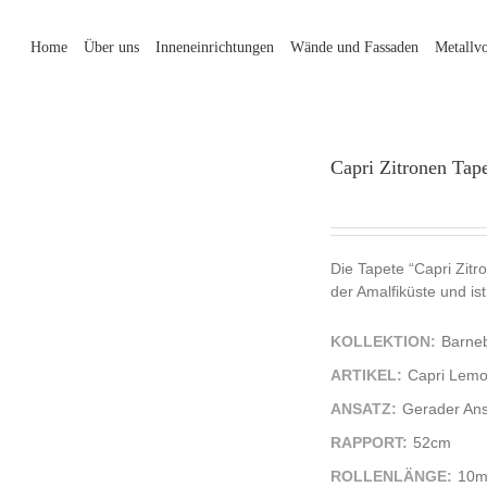
Home
Über uns
Inneneinrichtungen
Wände und Fassaden
Metallv
Capri Zitronen Tap
Die Tapete “Capri Zitr
der Amalfiküste und ist
KOLLEKTION:
Barne
ARTIKEL:
Capri Lemo
ANSATZ:
Gerader Ans
RAPPORT:
52cm
ROLLENLÄNGE:
10