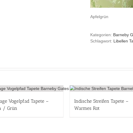
Apfelgrün
Kategorien:
Barneby G
Schlagwort:
Libellen T
age Vogelpfad Tapete –
Indische Streifen Tapete –
a / Grün
Warmes Rot