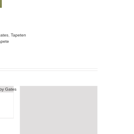
ates
,
Tapeten
apete