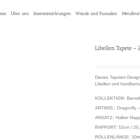
ome
Über uns
Inneneinrichtungen
Wände und Fassaden
Metallvo
Libellen Tapete – 
Dieses Tapeten-Design
Libellen und handbemal
KOLLEKTION:
Barne
ARTIKEL:
Dragonfly –
ANSATZ:
Halber Rapp
RAPPORT:
52cm / 20,
ROLLENLÄNGE:
10