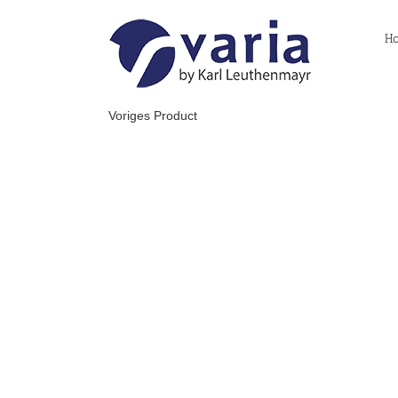
Skip
to
H
content
Voriges Product