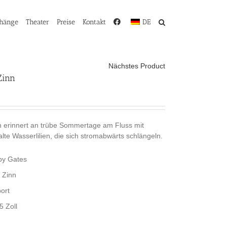
rhänge
Theater
Preise
Kontakt
DE
Nächstes Product
Zinn
 erinnert an trübe Sommertage am Fluss mit
te Wasserlilien, die sich stromabwärts schlängeln.
by Gates
 Zinn
ort
5 Zoll
m