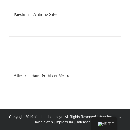
Paestum – Antique Silver
Athena – Sand & Silver Metro
Copyright 2019 Karl Leuthenmayr | All Rights Reserved | Webdesign by
laviniaWeb
|
Impressum
|
Datenschutz
DE