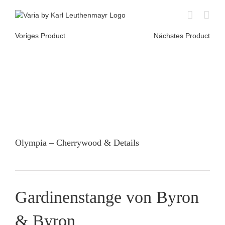
Skip
to
content
Voriges Product
Nächstes Product
Olympia – Cherrywood & Details
Gardinenstange von Byron
& Byron