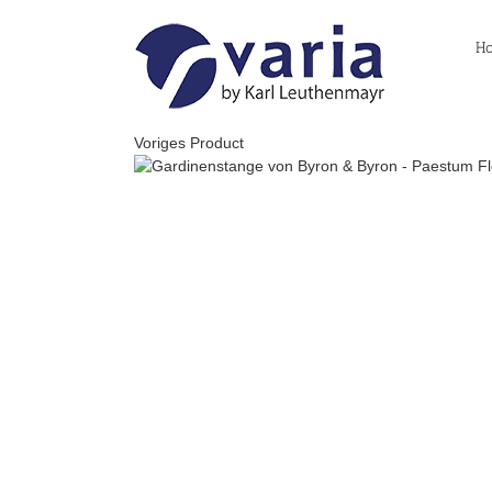
Skip
to
H
content
Voriges Product