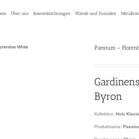
ome
Über uns
Inneneinrichtungen
Wände und Fassaden
Metallvo
Paestum – Florent
Gardinen
Byron
Kollektion:
Holz Klass
Produktname:
Paestu