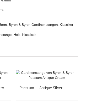
– 43mm
ite
43mm
,
Byron & Byron Gardinenstangen
,
Klassiker
nstange
,
Holz
,
Klassisch
tro
Paestum – Antique Silver