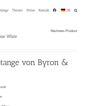
rhänge
Theater
Preise
Kontakt
DE
Nächstes Product
ine White
stange von Byron &
isch
m