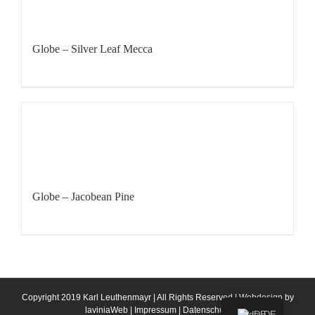
Globe – Silver Leaf Mecca
Globe – Jacobean Pine
Copyright 2019 Karl Leuthenmayr | All Rights Reserved | Webdesign by
laviniaWeb
|
Impressum
|
Datenschutz