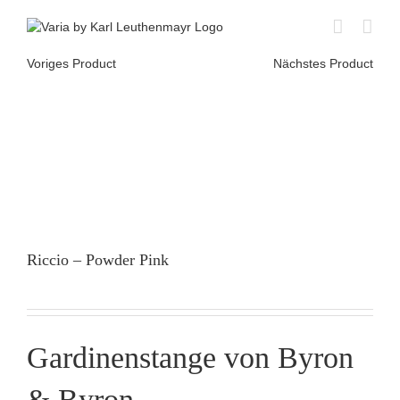
Skip
to
content
Voriges Product
Nächstes Product
Riccio – Powder Pink
Gardinenstange von Byron
& Byron