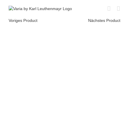
Skip
to
content
Voriges Product
Nächstes Product