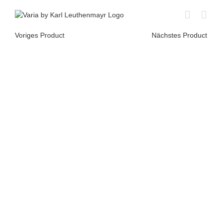
Skip
to
content
Voriges Product
Nächstes Product