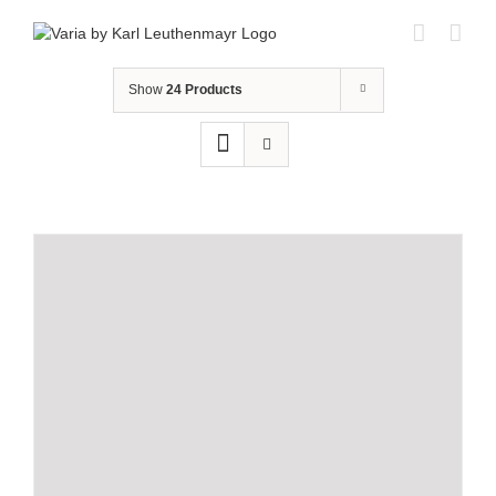
Skip
to
content
Show
24 Products