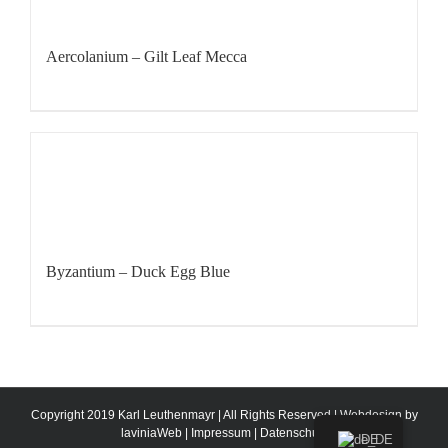
Aercolanium – Gilt Leaf Mecca
Byzantium – Duck Egg Blue
Copyright 2019 Karl Leuthenmayr | All Rights Reserved | Webdesign by
laviniaWeb
|
Impressum
|
Datenschutz
DE