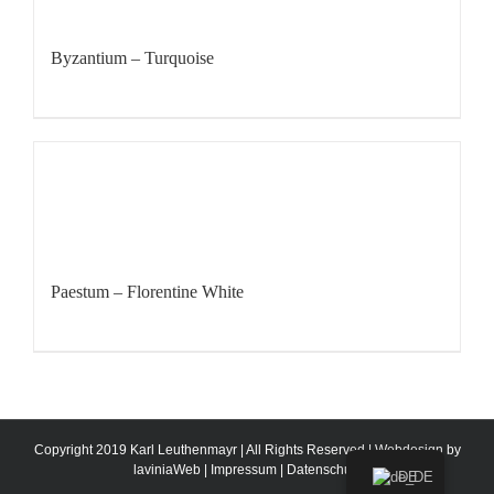
Byzantium – Turquoise
Paestum – Florentine White
Copyright 2019 Karl Leuthenmayr | All Rights Reserved | Webdesign by
laviniaWeb
|
Impressum
|
Datenschutz
DE