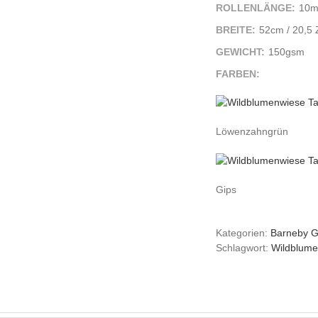
ROLLENLÄNGE:
10
BREITE:
52cm / 20,5 Z
GEWICHT:
150gsm
FARBEN:
Löwenzahngrün
Gips
Kategorien:
Barneby G
Schlagwort:
Wildblume