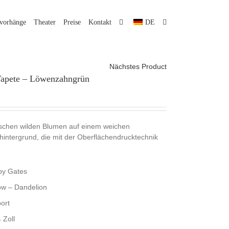
lvorhänge
Theater
Preise
Kontakt
DE
Nächstes Product
apete – Löwenzahngrün
ischen wilden Blumen auf einem weichen
ntergrund, die mit der Oberflächendrucktechnik
by Gates
w – Dandelion
ort
 Zoll