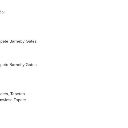
m
oll
ates
,
Tapeten
nwiese Tapete