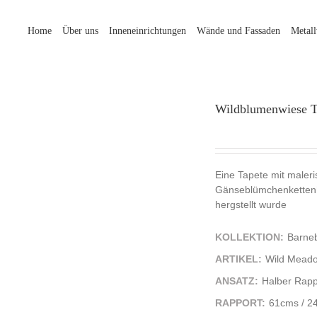
Home
Über uns
Inneneinrichtungen
Wände und Fassaden
Metal
Wildblumenwiese T
Eine Tapete mit maler
Gänseblümchenkettenhi
hergstellt wurde
KOLLEKTION:
Barne
ARTIKEL:
Wild Meado
ANSATZ:
Halber Rapp
RAPPORT:
61cms / 24