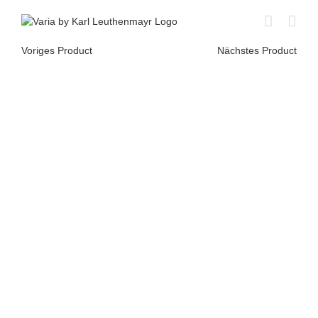
Skip
to
content
Voriges Product
Nächstes Product