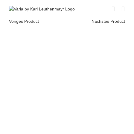
Skip
to
content
Voriges Product
Nächstes Product