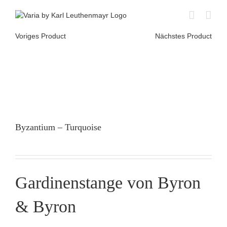
Skip
to
content
Voriges Product
Nächstes Product
Byzantium – Turquoise
Gardinenstange von Byron
& Byron