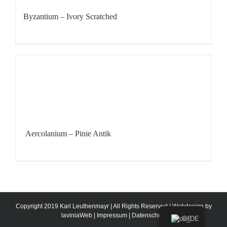
Byzantium – Ivory Scratched
Aercolanium – Pinie Antik
Copyright 2019 Karl Leuthenmayr | All Rights Reserved | Webdesign by
laviniaWeb
|
Impressum
|
Datenschutz
DE