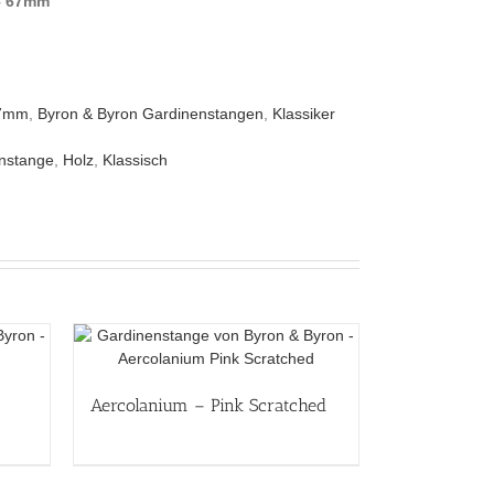
– 67mm
67mm
,
Byron & Byron Gardinenstangen
,
Klassiker
nstange
,
Holz
,
Klassisch
Aercolanium – Pink Scratched