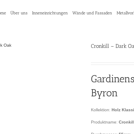
ome
Über uns
Inneneinrichtungen
Wände und Fassaden
Metallvo
Cronkill – Dark O
Gardinen
Byron
Kollektion:
Holz Klass
Produktname:
Cronkil