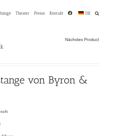
rhänge
Theater
Preise
Kontakt
DE
Nächstes Product
ak
stange von Byron &
isch
l