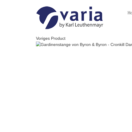
Skip
to
H
content
Voriges Product