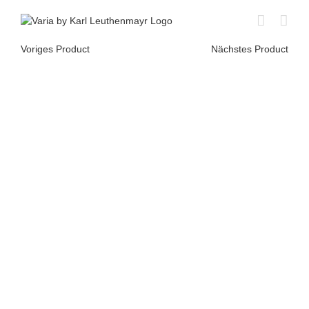
Skip
to
content
Voriges Product
Nächstes Product