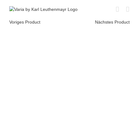
Skip
to
content
Voriges Product
Nächstes Product