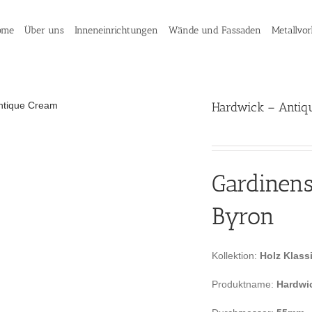
ome
Über uns
Inneneinrichtungen
Wände und Fassaden
Metallvo
Hardwick – Antiq
Gardinen
Byron
Kollektion:
Holz Klass
Produktname:
Hardwi