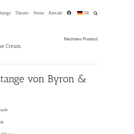
rhänge
Theater
Preise
Kontakt
DE
Nächstes Product
ue Cream
stange von Byron &
isch
ck