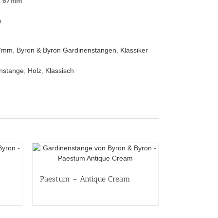
– 67mm
m
67mm
,
Byron & Byron Gardinenstangen
,
Klassiker
nstange
,
Holz
,
Klassisch
Paestum – Antique Cream