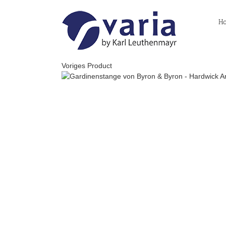
Skip
to
H
content
Voriges Product