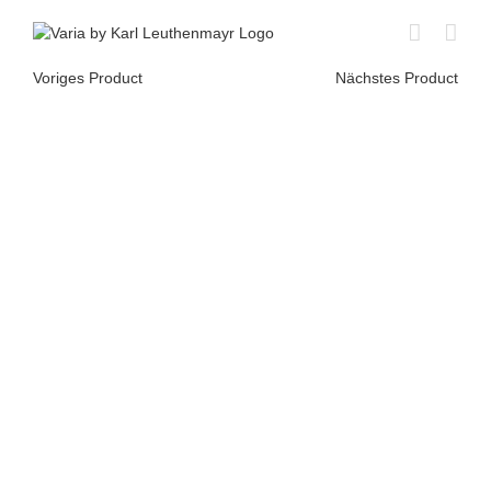
Skip
to
content
Voriges Product
Nächstes Product