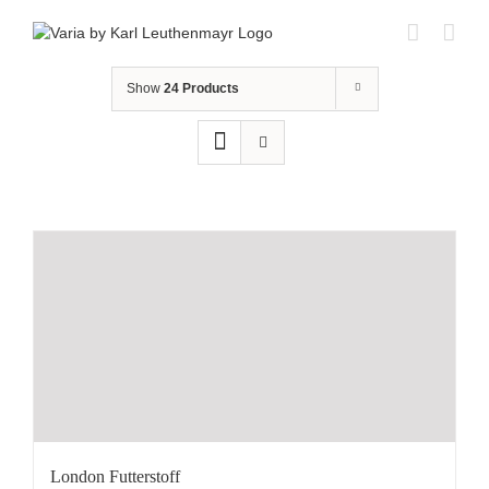
Skip
to
content
Show
24 Products
London Futterstoff